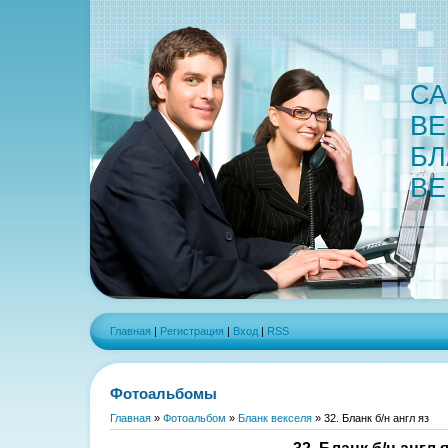
СА
ВЕ
БЛ
ВЕ
Главная
|
Регистрация
|
Вход
|
RSS
Фотоальбомы
Главная
»
Фотоальбом
»
Бланк векселя
» 32. Бланк б/н англ яз