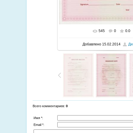
545
0
0.0
В реальном размере
850x120
Добавлено
15.02.2014
Ди
Всего комментариев
:
0
Имя *:
Email *: