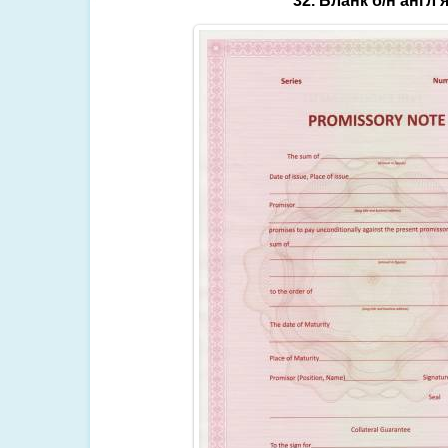
32. Бланк б/н англ 