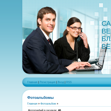
СА
ВЕ
БЛ
ВЕ
Главная
|
Регистрация
|
Вход
|
RSS
Фотоальбомы
Главная
»
Фотоальбом
»
Фотографий в разделе
:
46