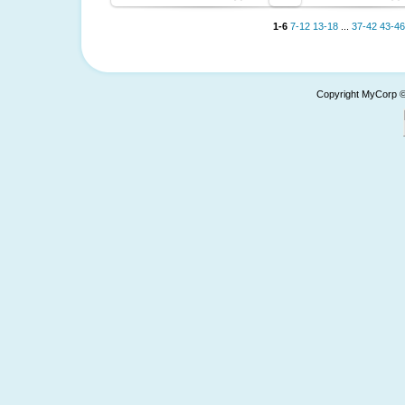
1-6
7-12
13-18
...
37-42
43-46
Copyright MyCorp 