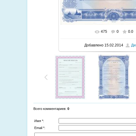
475
0
0.0
В реальном размере
850x120
Добавлено
15.02.2014
Ди
Всего комментариев
:
0
Имя *:
Email *: