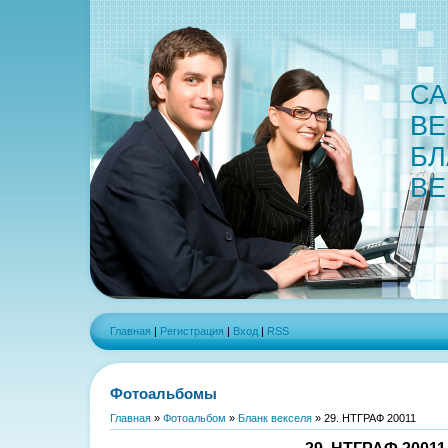
СА
ВЕ
БЛ
ВЕ
Главная
|
Регистрация
|
Вход
|
RSS
Фотоальбомы
Главная
»
Фотоальбом
»
Бланк векселя
» 29. НТГРАФ 20011